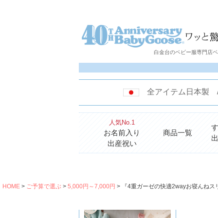
白金台のベビー服専門店ベビ
全アイテム日本製
人気No.1
お名前入り
商品一覧
出産祝い
HOME
ご予算で選ぶ
5,000円～7,000円
『4重ガーゼの快適2wayお寝んねス