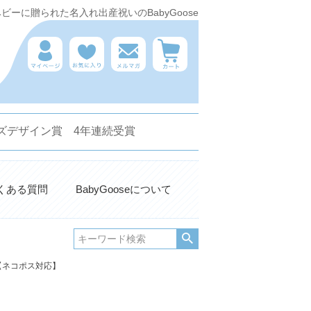
ーに贈られた名入れ出産祝いのBabyGoose
 キッズデザイン賞 4年連続受賞
くある質問
BabyGooseについて
ス【ネコポス対応】