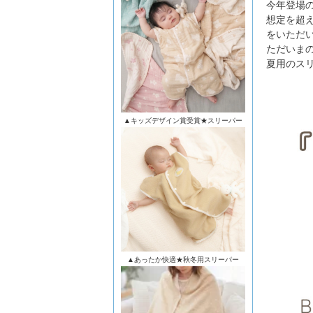
今年登場
想定を超
をいただ
ただいま
夏用のス
▲キッズデザイン賞受賞★スリーパー
▲あったか快適★秋冬用スリーパー