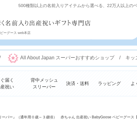
500種類以上の名前入りアイテムから選べる、22万人以上のベビ
ーグース web本店
 /
All About Japan スーパーおすすめショップ /
すぐ届く
背中メッシュ
決済・送料
ラッピング
よ
出産祝い
スリーパー
検索
リーパー』（通年用０歳～３歳頃） 赤ちゃん 出産祝い BabyGoose ベビーグー