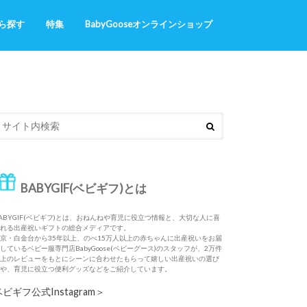
ら探す
特集
BabyGooseオンラインショップ
ギフト
・おねんね
Naming station（お名前入りの出産
あったかくまさんシリーズ
ふわサラお名前いっぱいシリーズ
祝い）
BABYGIF(ベビギフ)とは
ABYGIF(ベビギフ)とは、おねんねや育児に役立つ情報と、大切な人に喜
れる出産祝いギフトの総合メディアです。
京・白金台から35年以上、のべ15万人以上の赤ちゃんに出産祝いをお届
しているベビー服専門店BabyGoose(ベビーグース)のスタッフが、2万件
上のレビューをもとにシーンに合わせたもらって嬉しい出産祝いの選び
や、育児に役立つ便利グッズなどをご紹介しています。
ベビギフ公式Instagram＞