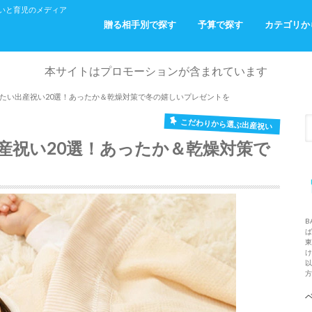
産祝いと育児のメディア
贈る相手別で探す
予算で探す
カテゴリか
ご友人へ
お仕事関係の方へ
ご家族・ご親戚へ
パパ・ママからベビーへ
～￥2,000
～￥5,000
～￥10,000
￥10,000～
出産祝い
おでかけ
おふろ
お部屋着
本サイトはプロモーションが含まれています
たい出産祝い20選！あったか＆乾燥対策で冬の嬉しいプレゼントを
こだわりから選ぶ出産祝い
産祝い20選！あったか＆乾燥対策で
B
ば
東
け
以
方