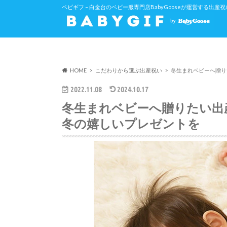
ベビギフ – 白金台のベビー服専門店BabyGooseが運営する出
HOME
こだわりから選ぶ出産祝い
冬生まれベビーへ贈り
2022.11.08
2024.10.17
冬生まれベビーへ贈りたい出
冬の嬉しいプレゼントを