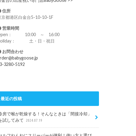
白金台の出産祝い専門店BabyGoose >>
住所
東京都港区白金台5-10-10-1F
営業時間
Open： 10:00 ～ 16:00
Holiday： 土・日・祝日
お問合わせ
rder@babygoose.jp
3-3280-5192
最近の投稿
冷房で喉が乾燥する！そんなときは「間接冷却」
を試してみて
2024.07.19
セルフねんねにスリーパーが便利！使い方と選び