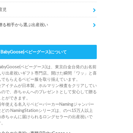
育児
贈る相手から選ぶ出産祝い
BabyGoose(ベビーグース)について
BabyGoose(ベビーグース)は、東京白金台発のお名前
入り出産祝いギフト専門店。開けた瞬間「ワッ」と喜
んでもらえるベビー服を取り揃えています。
全アイテムが日本製、ホルマリン検査をクリアしてい
るので、赤ちゃんへのプレゼントとして安心して贈る
ことができます。
通年使える名入りベビーパーカーNamingジャンパー
などの NamingStationシリーズは、のべ15万人以上
の赤ちゃんに届けられるロングセラーの出産祝いで
す。